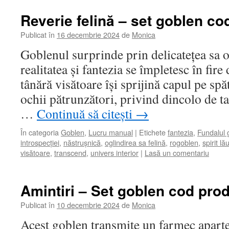
Reverie felină – set goblen co
Publicat în
16 decembrie 2024
de
Monica
Goblenul surprinde prin delicatețea sa 
realitatea și fantezia se împletesc în fire
tânără visătoare își sprijină capul pe spă
ochii pătrunzători, privind dincolo de t
…
Continuă să citești
→
În categoria
Goblen
,
Lucru manual
|
Etichete
fantezia
,
Fundalul 
introspecției
,
năstrușnică
,
oglindirea sa felină
,
rogoblen
,
spirit lă
visătoare
,
transcend
,
univers interior
|
Lasă un comentariu
Amintiri – Set goblen cod prod
Publicat în
10 decembrie 2024
de
Monica
Acest goblen transmite un farmec aparte