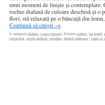
unui moment de liniște și contemplare. O
rochie diafană de culoare deschisă și o p
flori, stă relaxată pe o băncuță din lem
Continuă să citești
→
În categoria
Goblen
,
Lucru manual
|
Etichete
goblen
,
lac liniștit
,
romantică
,
rochie diafană
,
rogoblen
,
tânără visătoare
|
Lasă un 