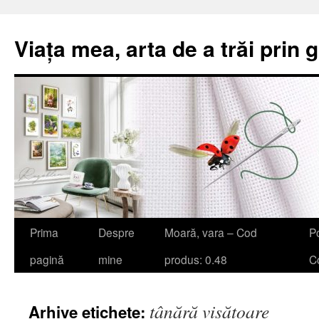
Viața mea, arta de a trăi prin 
Sari
Prima
Despre
Moară, vara – Cod
Po
la
pagină
mine
produs: 0.48
Co
conținut
tânără visătoare
Arhive etichete: