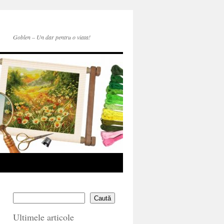
Goblen – Un dar pentru o viata!
Caută
Ultimele articole