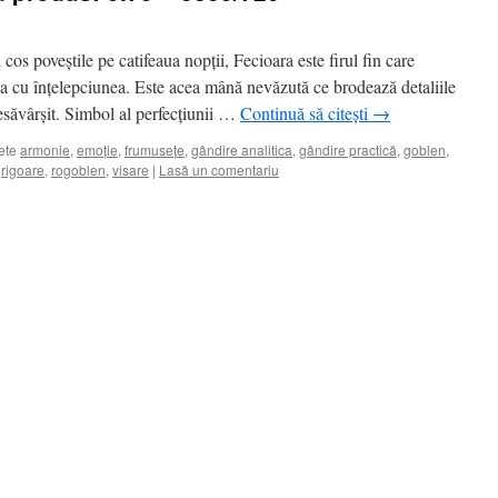
i cos poveștile pe catifeaua nopții, Fecioara este firul fin care
a cu înțelepciunea. Este acea mână nevăzută ce brodează detaliile
esăvârșit. Simbol al perfecțiunii …
Continuă să citești
→
ete
armonie
,
emoție
,
frumusețe
,
gândire analitica
,
gândire practică
,
goblen
,
,
rigoare
,
rogoblen
,
visare
|
Lasă un comentariu