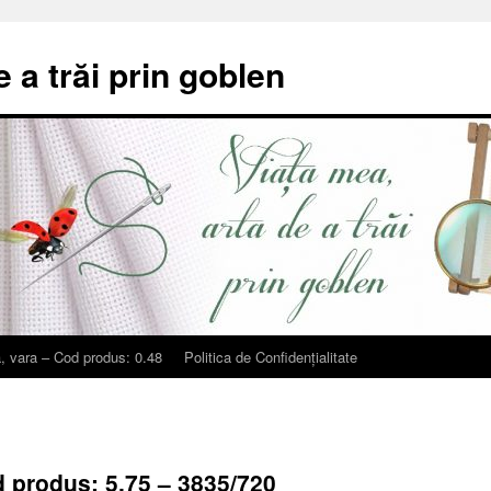
e a trăi prin goblen
, vara – Cod produs: 0.48
Politica de Confidențialitate
d produs: 5.75 – 3835/720