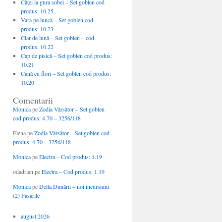
Căţei la gura sobei – Set goblen cod
produs: 10.25
Vara pe luncă – Set goblen cod
produs: 10.23
Clar de lună – Set goblen – cod
produs: 10.22
Cap de pisică – Set goblen cod produs:
10.21
Cană cu flori – Set goblen cod produs:
10.20
Comentarii
Monica
pe
Zodia Vărsător – Set goblen
cod produs: 4.70 – 3256/118
Elena
pe
Zodia Vărsător – Set goblen cod
produs: 4.70 – 3256/118
Monica
pe
Electra – Cod produs: 1.19
odadrian
pe
Electra – Cod produs: 1.19
Monica
pe
Delta Dunării – noi incursiuni
(2) Pasarile
august 2026