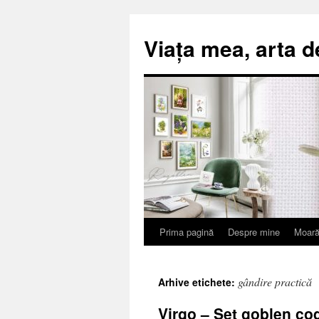
Viața mea, arta d
Prima pagină
Despre mine
Moară
Sari
la
gândire practică
Arhive etichete:
conținut
Virgo – Set goblen co