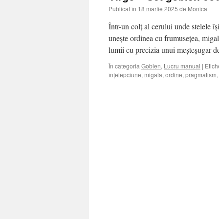
Publicat în
18 martie 2025
de
Monica
Într-un colț al cerului unde stelele îș
unește ordinea cu frumusețea, migal
lumii cu precizia unui meșteșugar d
În categoria
Goblen
,
Lucru manual
|
Etich
înțelepciune
,
migala
,
ordine
,
pragmatism