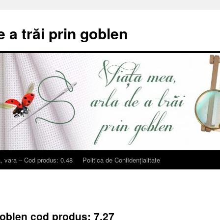
e a trăi prin goblen
, vara – Cod produs: 0.48
Politica de Confidențialitate
goblen cod produs: 7.27