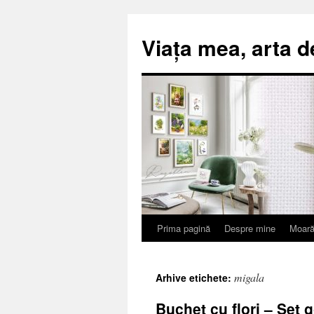
Viața mea, arta d
Prima pagină
Despre mine
Moară
Sari
la
migala
Arhive etichete:
conținut
Buchet cu flori – Set 