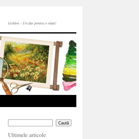
Goblen – Un dar pentru o viata!
Caută
Ultimele articole