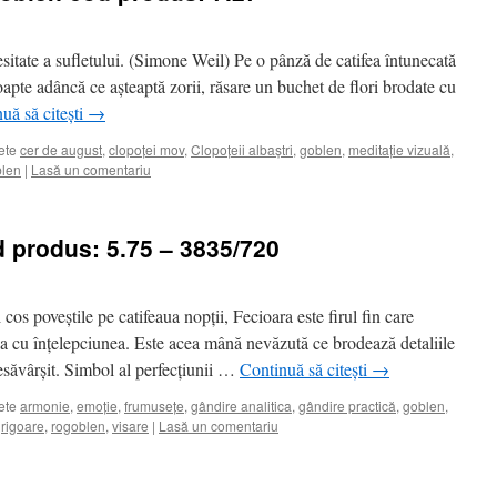
sitate a sufletului. (Simone Weil) Pe o pânză de catifea întunecată
oapte adâncă ce așteaptă zorii, răsare un buchet de flori brodate cu
uă să citești
→
ete
cer de august
,
clopoței mov
,
Clopoțeii albaștri
,
goblen
,
meditație vizuală
,
blen
|
Lasă un comentariu
d produs: 5.75 – 3835/720
i cos poveștile pe catifeaua nopții, Fecioara este firul fin care
a cu înțelepciunea. Este acea mână nevăzută ce brodează detaliile
esăvârșit. Simbol al perfecțiunii …
Continuă să citești
→
ete
armonie
,
emoție
,
frumusețe
,
gândire analitica
,
gândire practică
,
goblen
,
,
rigoare
,
rogoblen
,
visare
|
Lasă un comentariu