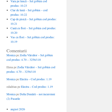
Vara pe luncă – Set goblen cod
produs: 10.23
Clar de lună – Set goblen – cod
produs: 10.22
Cap de pisică – Set goblen cod produs:
10.21
Cană cu flori – Set goblen cod produs:
10.20
Vas cu flori – Set goblen cod produs:
10.19
Comentarii
Monica
pe
Zodia Vărsător – Set goblen
cod produs: 4.70 – 3256/118
Elena
pe
Zodia Vărsător – Set goblen cod
produs: 4.70 – 3256/118
Monica
pe
Electra – Cod produs: 1.19
odadrian
pe
Electra – Cod produs: 1.19
Monica
pe
Delta Dunării – noi incursiuni
(2) Pasarile
august 2026