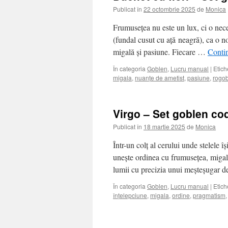
Publicat în
22 octombrie 2025
de
Monica
Frumusețea nu este un lux, ci o nece
(fundal cusut cu ață neagră), ca o n
migală și pasiune. Fiecare …
Contin
În categoria
Goblen
,
Lucru manual
|
Etich
migala
,
nuanțe de ametist
,
pasiune
,
rogo
Virgo – Set goblen co
Publicat în
18 martie 2025
de
Monica
Într-un colț al cerului unde stelele îș
unește ordinea cu frumusețea, migal
lumii cu precizia unui meșteșugar d
În categoria
Goblen
,
Lucru manual
|
Etich
înțelepciune
,
migala
,
ordine
,
pragmatism