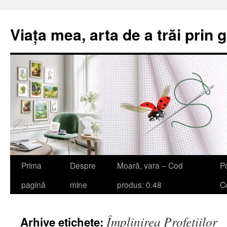
Viața mea, arta de a trăi prin 
Sari
Prima
Despre
Moară, vara – Cod
Po
la
pagină
mine
produs: 0.48
Co
conținut
Împlinirea Profețiilor
Arhive etichete: