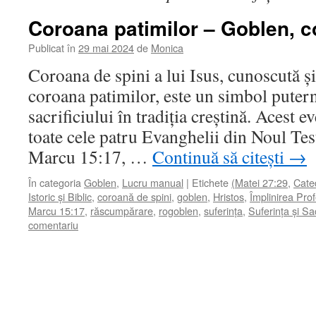
Coroana patimilor – Goblen, c
Publicat în
29 mai 2024
de
Monica
Coroana de spini a lui Isus, cunoscută 
coroana patimilor, este un simbol puterni
sacrificiului în tradiția creștină. Acest 
toate cele patru Evanghelii din Noul Te
Marcu 15:17, …
Continuă să citești
→
În categoria
Goblen
,
Lucru manual
|
Etichete
(Matei 27:29
,
Cate
Istoric și Biblic
,
coroană de spini
,
goblen
,
Hristos
,
Împlinirea Profe
Marcu 15:17
,
răscumpărare
,
rogoblen
,
suferința
,
Suferința și Sac
comentariu