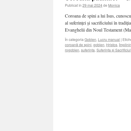
Publicat în
29 mai 2024
de
Monica
Coroana de spini a lui Isus, cunoscu
al suferinței și sacrificiului în tradi
Evanghelii din Noul Testament (M
În categoria
Goblen
,
Lucru manual
|
Etich
coroană de spini
,
goblen
,
Hristos
,
Împlinir
rogoblen
,
suferința
,
Suferința și Sacrificiul