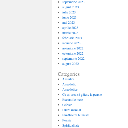
septembrie 2023
august 2023
iulie 2023
iunie 2023
mai 2023
aprilie 2023
martie 2023
februarie 2023
ianuarie 2023
noiembrie 2022
octombrie 2022
septembrie 2022
august 2022
Categories
Amintiri
Anecdotic
Anecdotice
Ce aș vrea să gătesc la pensie
Excursiile mele
Goblen
Lucru manual
Plinătate în bunătate
Poezie
Spiritualitate