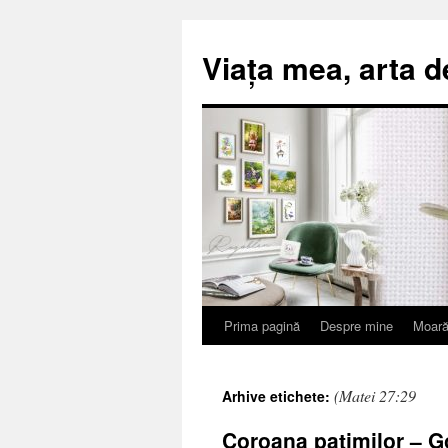
Viața mea, arta d
Prima pagină
Despre mine
Moară
Sari
la
(Matei 27:29
Arhive etichete:
conținut
Coroana patimilor – G