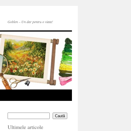
Goblen – Un dar pentru o viata!
Caută
Ultimele articole