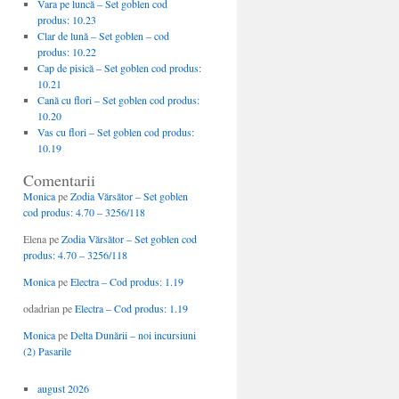
Vara pe luncă – Set goblen cod
produs: 10.23
Clar de lună – Set goblen – cod
produs: 10.22
Cap de pisică – Set goblen cod produs:
10.21
Cană cu flori – Set goblen cod produs:
10.20
Vas cu flori – Set goblen cod produs:
10.19
Comentarii
Monica
pe
Zodia Vărsător – Set goblen
cod produs: 4.70 – 3256/118
Elena
pe
Zodia Vărsător – Set goblen cod
produs: 4.70 – 3256/118
Monica
pe
Electra – Cod produs: 1.19
odadrian
pe
Electra – Cod produs: 1.19
Monica
pe
Delta Dunării – noi incursiuni
(2) Pasarile
august 2026