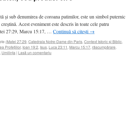
tă și sub denumirea de coroana patimilor, este un simbol puternic
ția creștină. Acest eveniment este descris în toate cele patru
atei 27:29, Marcu 15:17, …
Continuă să citești
→
ete
(Matei 27:29
,
Catedrala Notre-Dame din Paris
,
Context Istoric și Biblic
,
ea Profețiilor
,
Ioan 19:2
,
Isus
,
Luca 23:11
,
Marcu 15:17
,
răscumpărare
,
,
Umilința
|
Lasă un comentariu