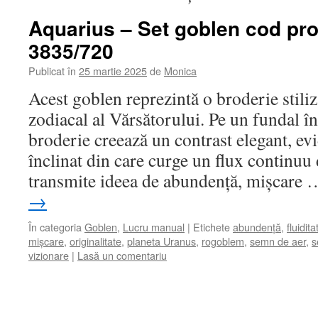
Aquarius – Set goblen cod pro
3835/720
Publicat în
25 martie 2025
de
Monica
Acest goblen reprezintă o broderie stili
zodiacal al Vărsătorului. Pe un fundal în
broderie creează un contrast elegant, ev
înclinat din care curge un flux continuu
transmite ideea de abundență, mișcare
→
În categoria
Goblen
,
Lucru manual
|
Etichete
abundență
,
fluidita
mișcare
,
originalitate
,
planeta Uranus
,
rogoblem
,
semn de aer
,
s
vizionare
|
Lasă un comentariu