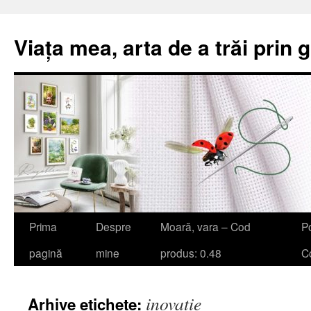
Viața mea, arta de a trăi prin 
Sari
Prima
Despre
Moară, vara – Cod
Po
la
pagină
mine
produs: 0.48
Co
conținut
inovație
Arhive etichete: