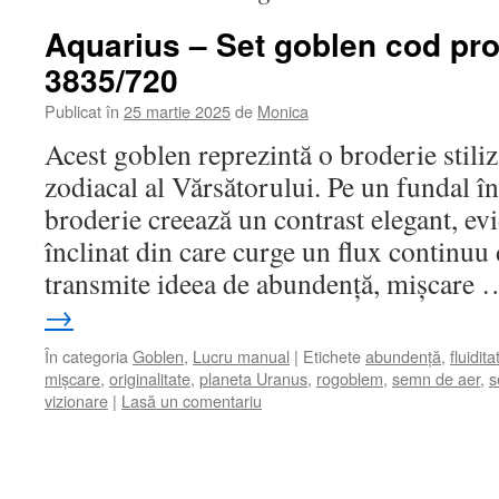
Aquarius – Set goblen cod pro
3835/720
Publicat în
25 martie 2025
de
Monica
Acest goblen reprezintă o broderie stili
zodiacal al Vărsătorului. Pe un fundal în
broderie creează un contrast elegant, ev
înclinat din care curge un flux continuu
transmite ideea de abundență, mișcare
→
În categoria
Goblen
,
Lucru manual
|
Etichete
abundență
,
fluidita
mișcare
,
originalitate
,
planeta Uranus
,
rogoblem
,
semn de aer
,
s
vizionare
|
Lasă un comentariu