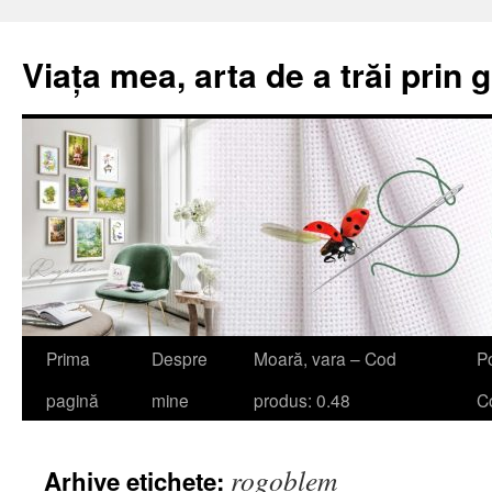
Viața mea, arta de a trăi prin 
Sari
Prima
Despre
Moară, vara – Cod
Po
la
pagină
mine
produs: 0.48
Co
conținut
rogoblem
Arhive etichete: