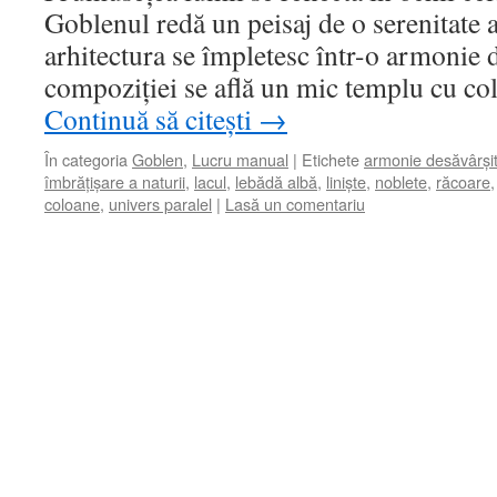
Goblenul redă un peisaj de o serenitate a
arhitectura se împletesc într-o armonie d
compoziției se află un mic templu cu co
Continuă să citești
→
În categoria
Goblen
,
Lucru manual
|
Etichete
armonie desăvârși
îmbrățișare a naturii
,
lacul
,
lebădă albă
,
liniște
,
noblete
,
răcoare
coloane
,
univers paralel
|
Lasă un comentariu