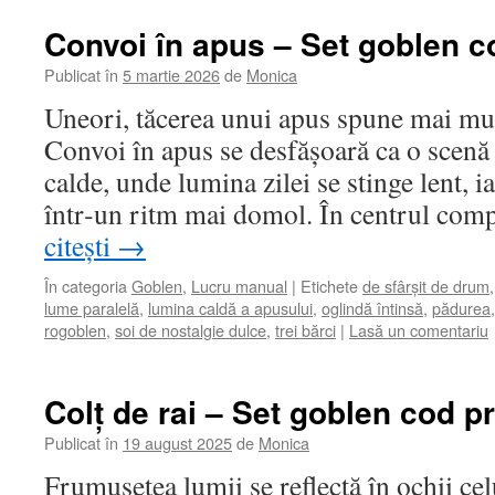
Convoi în apus – Set goblen c
Publicat în
5 martie 2026
de
Monica
Uneori, tăcerea unui apus spune mai mul
Convoi în apus se desfășoară ca o scenă
calde, unde lumina zilei se stinge lent, i
într‑un ritm mai domol. În centrul com
citești
→
În categoria
Goblen
,
Lucru manual
|
Etichete
de sfârșit de drum
lume paralelă
,
lumina caldă a apusului
,
oglindă întinsă
,
pădurea
rogoblen
,
soi de nostalgie dulce
,
trei bărci
|
Lasă un comentariu
Colț de rai – Set goblen cod p
Publicat în
19 august 2025
de
Monica
Frumusețea lumii se reflectă în ochii celu