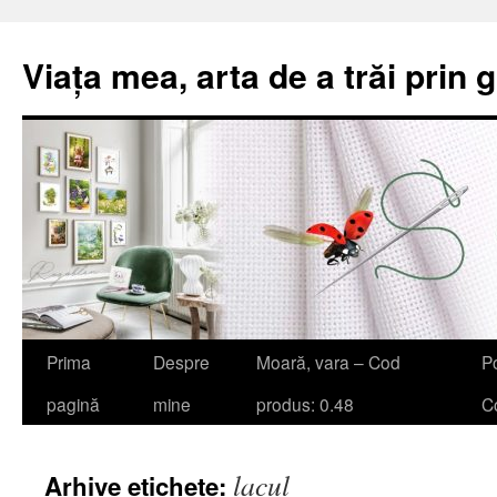
Viața mea, arta de a trăi prin 
Sari
Prima
Despre
Moară, vara – Cod
Po
la
pagină
mine
produs: 0.48
Co
conținut
lacul
Arhive etichete: