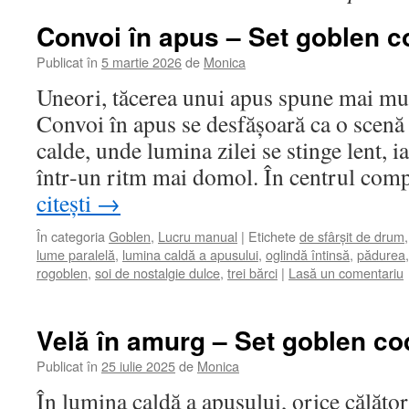
Convoi în apus – Set goblen c
Publicat în
5 martie 2026
de
Monica
Uneori, tăcerea unui apus spune mai mul
Convoi în apus se desfășoară ca o scenă
calde, unde lumina zilei se stinge lent, i
într‑un ritm mai domol. În centrul com
citești
→
În categoria
Goblen
,
Lucru manual
|
Etichete
de sfârșit de drum
lume paralelă
,
lumina caldă a apusului
,
oglindă întinsă
,
pădurea
rogoblen
,
soi de nostalgie dulce
,
trei bărci
|
Lasă un comentariu
Velă în amurg – Set goblen co
Publicat în
25 iulie 2025
de
Monica
În lumina caldă a apusului, orice călăto