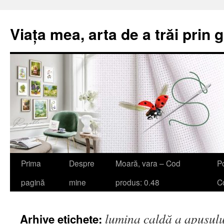
Viața mea, arta de a trăi prin 
Sari
Prima
Despre
Moară, vara – Cod
Po
la
pagină
mine
produs: 0.48
Co
conținut
lumina caldă a apusulu
Arhive etichete: