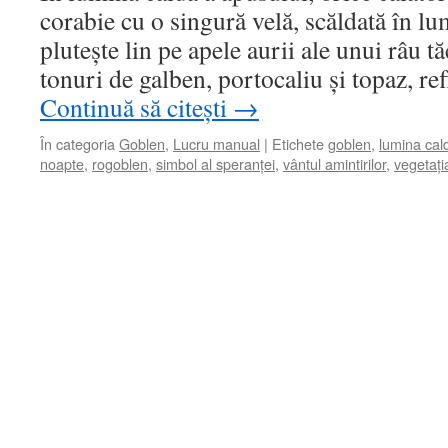
corabie cu o singură velă, scăldată în lu
plutește lin pe apele aurii ale unui râu t
tonuri de galben, portocaliu și topaz, r
Continuă să citești
→
În categoria
Goblen
,
Lucru manual
|
Etichete
goblen
,
lumina cal
noapte
,
rogoblen
,
simbol al speranței
,
vântul amintirilor
,
vegetați