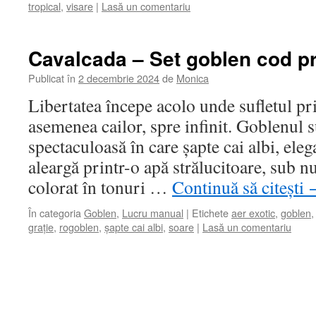
tropical
,
visare
|
Lasă un comentariu
Cavalcada – Set goblen cod p
Publicat în
2 decembrie 2024
de
Monica
Libertatea începe acolo unde sufletul pri
asemenea cailor, spre infinit. Goblenul 
spectaculoasă în care șapte cai albi, elega
aleargă printr-o apă strălucitoare, sub n
colorat în tonuri …
Continuă să citești
În categoria
Goblen
,
Lucru manual
|
Etichete
aer exotic
,
goblen
grație
,
rogoblen
,
șapte cai albi
,
soare
|
Lasă un comentariu