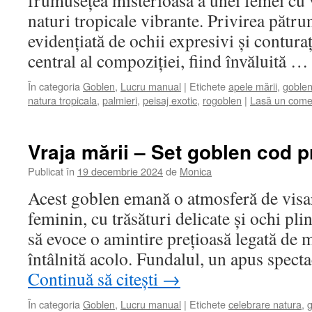
frumusețea misterioasă a unei femei cu 
naturi tropicale vibrante. Privirea pătru
evidențiată de ochii expresivi și contura
central al compoziției, fiind învăluită 
În categoria
Goblen
,
Lucru manual
|
Etichete
apele mării
,
goble
natura tropicala
,
palmieri
,
peisaj exotic
,
rogoblen
|
Lasă un come
Vraja mării – Set goblen cod p
Publicat în
19 decembrie 2024
de
Monica
Acest goblen emană o atmosferă de visar
feminin, cu trăsături delicate și ochi pli
să evoce o amintire prețioasă legată de m
întâlnită acolo. Fundalul, un apus spec
Continuă să citești
→
În categoria
Goblen
,
Lucru manual
|
Etichete
celebrare natura
,