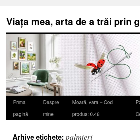
Viața mea, arta de a trăi prin 
Sari
Prima
Despre
Moară, vara – Cod
Po
la
pagină
mine
produs: 0.48
Co
conținut
palmieri
Arhive etichete: