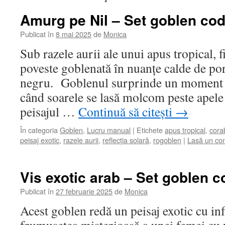
Amurg pe Nil – Set goblen cod
Publicat în
8 mai 2025
de
Monica
Sub razele aurii ale unui apus tropical, fi
poveste goblenată în nuanțe calde de por
negru. Goblenul surprinde un moment d
când soarele se lasă molcom peste apele
peisajul …
Continuă să citești
→
În categoria
Goblen
,
Lucru manual
|
Etichete
apus tropical
,
cora
peisaj exotic
,
razele aurii
,
reflecția solară
,
rogoblen
|
Lasă un co
Vis exotic arab – Set goblen c
Publicat în
27 februarie 2025
de
Monica
Acest goblen redă un peisaj exotic cu in