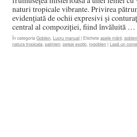
frumusețea misterioasă a unei femei cu 
naturi tropicale vibrante. Privirea pătru
evidențiată de ochii expresivi și contura
central al compoziției, fiind învăluită 
În categoria
Goblen
,
Lucru manual
|
Etichete
apele mării
,
goble
natura tropicala
,
palmieri
,
peisaj exotic
,
rogoblen
|
Lasă un come