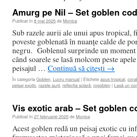
Amurg pe Nil – Set goblen cod
Publicat în
8 mai 2025
de
Monica
Sub razele aurii ale unui apus tropical, fi
poveste goblenată în nuanțe calde de por
negru. Goblenul surprinde un moment d
când soarele se lasă molcom peste apele
peisajul …
Continuă să citești
→
În categoria
Goblen
,
Lucru manual
|
Etichete
apus tropical
,
cora
peisaj exotic
,
razele aurii
,
reflecția solară
,
rogoblen
|
Lasă un co
Vis exotic arab – Set goblen c
Publicat în
27 februarie 2025
de
Monica
Acest goblen redă un peisaj exotic cu in