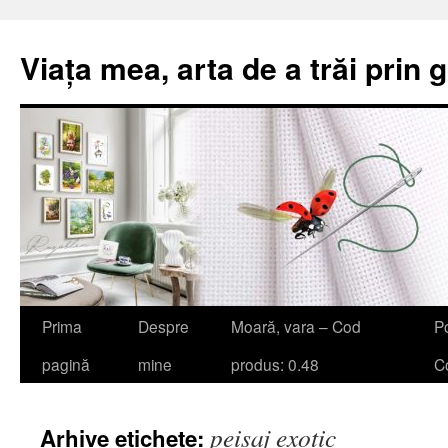
Viața mea, arta de a trăi prin 
Sari
Prima
Despre
Moară, vara – Cod
Po
la
pagină
mine
produs: 0.48
Co
conținut
peisaj exotic
Arhive etichete: