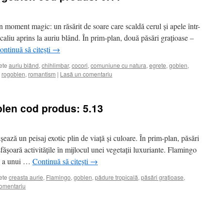
 moment magic: un răsărit de soare care scaldă cerul și apele într-
caliu aprins la auriu blând. În prim-plan, două păsări grațioase –
ontinuă să citești
→
ete
auriu blând
,
chihlimbar
,
cocori
,
comuniune cu natura
,
egrete
,
goblen
,
,
rogoblen
,
romantism
|
Lasă un comentariu
blen cod produs: 5.13
ează un peisaj exotic plin de viață și culoare. În prim-plan, păsări
sfășoară activitățile în mijlocul unei vegetații luxuriante. Flamingo
de a unui …
Continuă să citești
→
ete
creasta aurie
,
Flamingo
,
goblen
,
pădure tropicală
,
păsări grațioase
,
omentariu