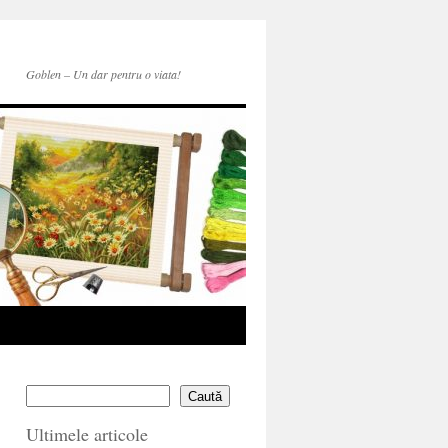
Goblen – Un dar pentru o viata!
Caută
Ultimele articole