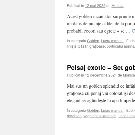
Publicat în
12 mai 2025
de
Monica
Acest goblen încântător surprinde un
un dans de nuanțe calde, de la porto
probabil cocori sau egrete – se …
C
În categoria
Goblen
,
Lucru manual
|
Etich
liniște
,
păsări grațioase
,
portocaliu aprins
Peisaj exotic – Set go
Publicat în
12 decembrie 2024
de
Monica
Mai sus un goblen splendid ce înfățiș
grațioase cu penaj viu colorat își de
elegant se oglindește în apa limpe
În categoria
Goblen
,
Lucru manual
|
Etich
rogoblen
,
vegetație luxuriantă
|
Lasă un c