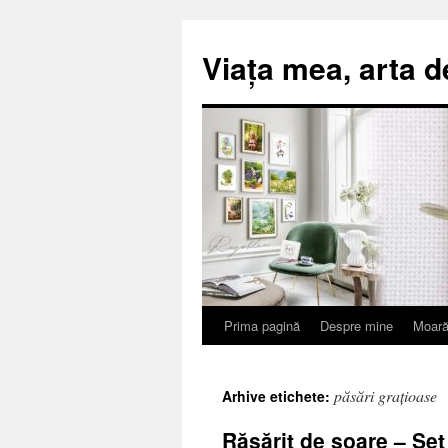
Viața mea, arta d
Prima pagină
Despre mine
Moară
Sari
la
păsări grațioase
Arhive etichete:
conținut
Răsărit de soare – Se