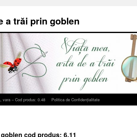
e a trăi prin goblen
, vara – Cod produs: 0.48
Politica de Confidențialitate
t goblen cod produs: 6.11