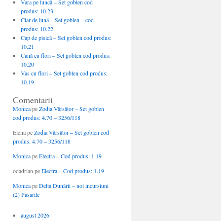
Vara pe luncă – Set goblen cod
produs: 10.23
Clar de lună – Set goblen – cod
produs: 10.22
Cap de pisică – Set goblen cod produs:
10.21
Cană cu flori – Set goblen cod produs:
10.20
Vas cu flori – Set goblen cod produs:
10.19
Comentarii
Monica
pe
Zodia Vărsător – Set goblen
cod produs: 4.70 – 3256/118
Elena
pe
Zodia Vărsător – Set goblen cod
produs: 4.70 – 3256/118
Monica
pe
Electra – Cod produs: 1.19
odadrian
pe
Electra – Cod produs: 1.19
Monica
pe
Delta Dunării – noi incursiuni
(2) Pasarile
august 2026