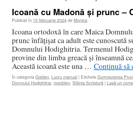
Icoană cu Madonă și prunc – 
Publicat în
15 februarie 2024
de
Monica
Icoana ortodoxă în care Maica Domnulu
prunc înfățișat ca adult este cunoscută
Domnului Hodighitria. Termenul Hodigh
provine din limba greacă și înseamnă cea
Această icoană este una …
Continuă să 
În categoria
Goblen
,
Lucru manual
|
Etichete
Dumnezeirea Prun
Domnului Hodighitria
,
rogoblen
,
Sfânta Scriptură
|
Lasă un come