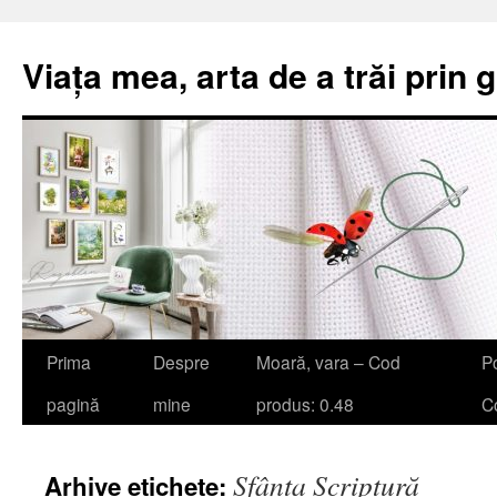
Viața mea, arta de a trăi prin 
Sari
Prima
Despre
Moară, vara – Cod
Po
la
pagină
mine
produs: 0.48
Co
conținut
Sfânta Scriptură
Arhive etichete: