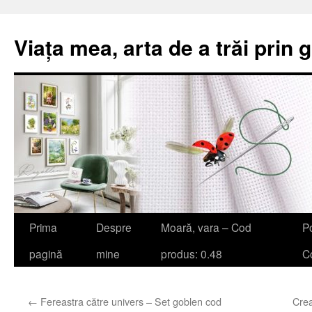
Viața mea, arta de a trăi prin 
Sari
Prima
Despre
Moară, vara – Cod
Po
la
pagină
mine
produs: 0.48
Co
conținut
←
Fereastra către univers – Set goblen cod
Crea