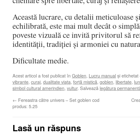
chemare spre libertate, curaj și renaștere
Această lucrare, cu detalii meticuloase 
echilibrată, este mai mult decât o simplă
poveste vizuală ce invită privitorul să r
identității, tradiției și armoniei cu natura
Dificultate medie.
Acest articol a fost publicat în
Goblen
,
Lucru manual
și etichetat
vibrante
,
curaj
,
dualitate viața
,
forță mistică
,
goblen
,
libertate
,
lu
simbol cultural amerindien
,
vultur
. Salvează
legătura permanent
←
Fereastra către univers – Set goblen cod
Crea
produs: 5.25
Lasă un răspuns