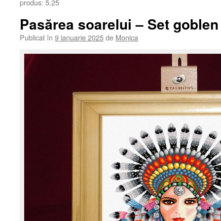
produs: 5.25
Pasărea soarelui – Set goblen
Publicat în
9 ianuarie 2025
de
Monica