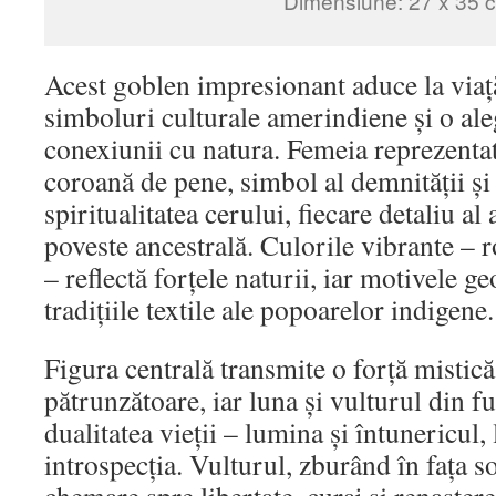
Dimensiune: 27 x 35 
Acest goblen impresionant aduce la viaț
simboluri culturale amerindiene și o al
conexiunii cu natura. Femeia reprezenta
coroană de pene, simbol al demnității și 
spiritualitatea cerului, fiecare detaliu al
poveste ancestrală. Culorile vibrante – r
– reflectă forțele naturii, iar motivele 
tradițiile textile ale popoarelor indigene.
Figura centrală transmite o forță mistică
pătrunzătoare, iar luna și vulturul din f
dualitatea vieții – lumina și întunericul, 
introspecția. Vulturul, zburând în fața s