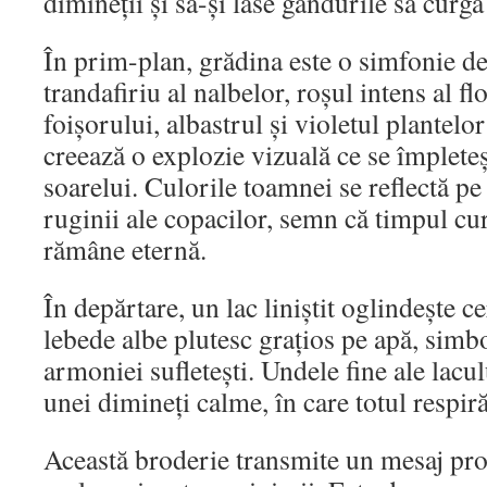
dimineții și să-și lase gândurile să curgă
În prim-plan, grădina este o simfonie de
trandafiriu al nalbelor, roșul intens al flo
foișorului, albastrul și violetul plantelo
creează o explozie vizuală ce se împlete
soarelui. Culorile toamnei se reflectă pe 
ruginii ale copacilor, semn că timpul cu
rămâne eternă.
În depărtare, un lac liniștit oglindește c
lebede albe plutesc grațios pe apă, simbol 
armoniei sufletești. Undele fine ale lacu
unei dimineți calme, în care totul respir
Această broderie transmite un mesaj pro