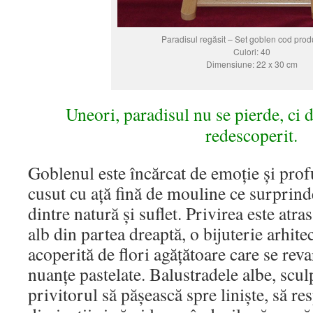
Paradisul regăsit – Set goblen cod prod
Culori: 40
Dimensiune: 22 x 30 cm
Uneori, paradisul nu se pierde, ci d
redescoperit.
Goblenul este încărcat de emoție și pro
cusut cu ață fină de mouline ce surprin
dintre natură și suflet. Privirea este atra
alb din partea dreaptă, o bijuterie arhitec
acoperită de flori agățătoare care se rev
nuanțe pastelate. Balustradele albe, sculp
privitorul să pășească spre liniște, să re