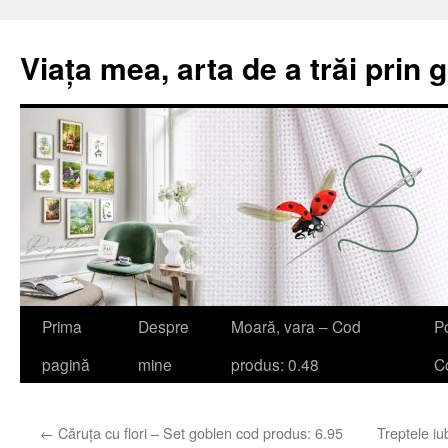
Viața mea, arta de a trăi prin 
Sari
Prima
Despre
Moară, vara – Cod
Po
la
pagină
mine
produs: 0.48
Co
conținut
←
Căruța cu flori – Set goblen cod produs: 6.95
Treptele iu