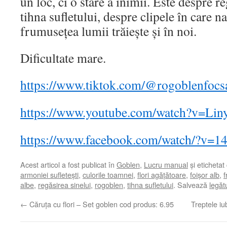
un loc, ci o stare a inimii. Este despre r
tihna sufletului, despre clipele în care n
frumusețea lumii trăiește și în noi.
Dificultate mare.
https://www.tiktok.com/@rogoblenfoc
https://www.youtube.com/watch?v=Li
https://www.facebook.com/watch/?v=
Acest articol a fost publicat în
Goblen
,
Lucru manual
și etichetat
armoniei sufletești
,
culorile toamnei
,
flori agățătoare
,
foișor alb
,
f
albe
,
regăsirea sinelui
,
rogoblen
,
tihna sufletului
. Salvează
legăt
←
Căruța cu flori – Set goblen cod produs: 6.95
Treptele iu