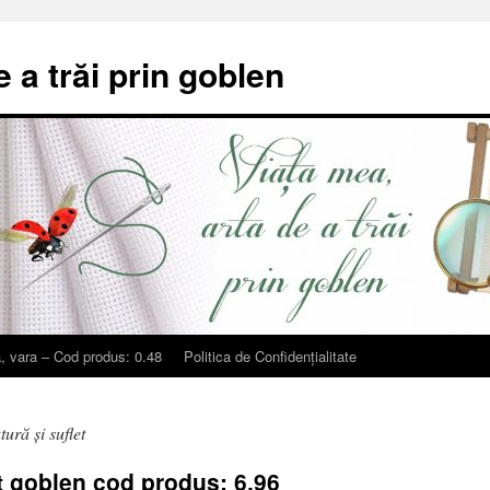
e a trăi prin goblen
, vara – Cod produs: 0.48
Politica de Confidențialitate
ură și suflet
t goblen cod produs: 6.96