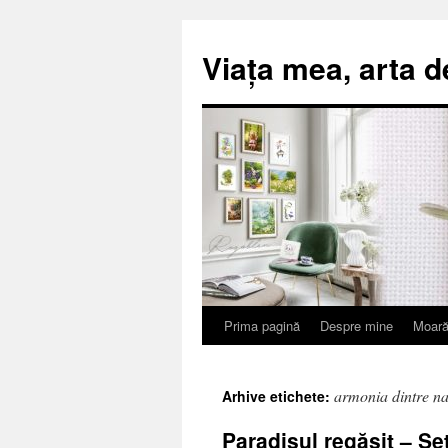
Viața mea, arta d
Prima pagină
Despre mine
Moară
Sari
la
armonia dintre nat
Arhive etichete:
conținut
Paradisul regăsit – Se