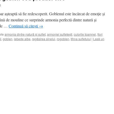
a
ar așteaptă să fie redescoperit. Goblenul este încărcat de emoție și
ină de mouline ce surprinde armonia perfectă dintre natură și
i de …
Continuă să citești
→
ete
armonia dintre natură și suflet
,
armoniei sufletești
,
culorile toamnei
,
flori
ii
,
goblen
,
lebede albe
,
regăsirea sinelui
,
rogoblen
,
tihna sufletului
|
Lasă un