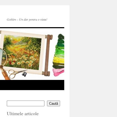
Goblen – Un dar pentru o viata!
Caută
Ultimele articole