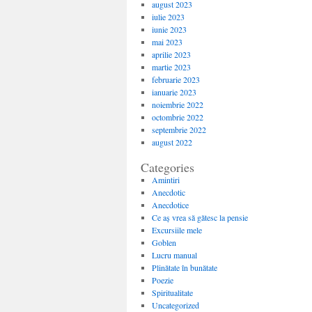
august 2023
iulie 2023
iunie 2023
mai 2023
aprilie 2023
martie 2023
februarie 2023
ianuarie 2023
noiembrie 2022
octombrie 2022
septembrie 2022
august 2022
Categories
Amintiri
Anecdotic
Anecdotice
Ce aș vrea să gătesc la pensie
Excursiile mele
Goblen
Lucru manual
Plinătate în bunătate
Poezie
Spiritualitate
Uncategorized