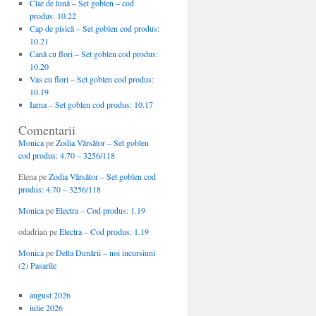
Clar de lună – Set goblen – cod
produs: 10.22
Cap de pisică – Set goblen cod produs:
10.21
Cană cu flori – Set goblen cod produs:
10.20
Vas cu flori – Set goblen cod produs:
10.19
Iarna – Set goblen cod produs: 10.17
Comentarii
Monica
pe
Zodia Vărsător – Set goblen
cod produs: 4.70 – 3256/118
Elena
pe
Zodia Vărsător – Set goblen cod
produs: 4.70 – 3256/118
Monica
pe
Electra – Cod produs: 1.19
odadrian
pe
Electra – Cod produs: 1.19
Monica
pe
Delta Dunării – noi incursiuni
(2) Pasarile
august 2026
iulie 2026