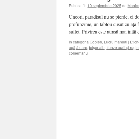
Publicat în
10 septembrie 2025
de
Monic
Uneori, paradisul nu se pierde, ci do
profunzime, un tablou cusut cu ață f
suflet. Privirea este atrasă mai întâ
În categoria
Goblen
,
Lucru manual
|
Etich
agățătoare
,
foișor alb
,
frunze aurii și rugin
comentariu