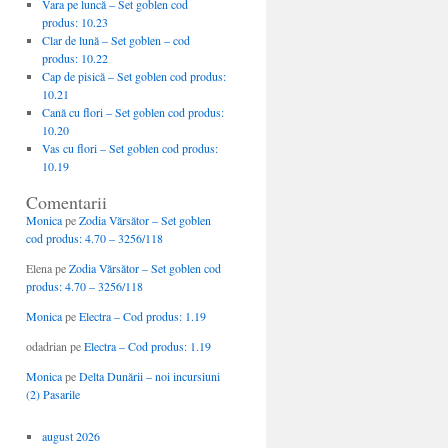
Vara pe luncă – Set goblen cod
produs: 10.23
Clar de lună – Set goblen – cod
produs: 10.22
Cap de pisică – Set goblen cod produs:
10.21
Cană cu flori – Set goblen cod produs:
10.20
Vas cu flori – Set goblen cod produs:
10.19
Comentarii
Monica
pe
Zodia Vărsător – Set goblen
cod produs: 4.70 – 3256/118
Elena
pe
Zodia Vărsător – Set goblen cod
produs: 4.70 – 3256/118
Monica
pe
Electra – Cod produs: 1.19
odadrian
pe
Electra – Cod produs: 1.19
Monica
pe
Delta Dunării – noi incursiuni
(2) Pasarile
august 2026