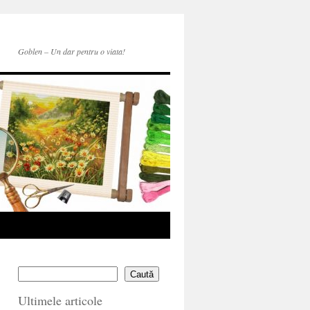
Goblen – Un dar pentru o viata!
Caută
Ultimele articole