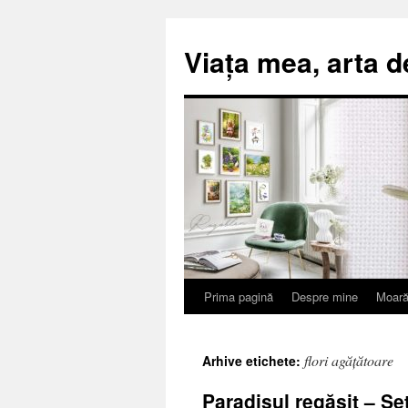
Viața mea, arta d
Prima pagină
Despre mine
Moară
Sari
la
flori agățătoare
Arhive etichete:
conținut
Paradisul regăsit – Se