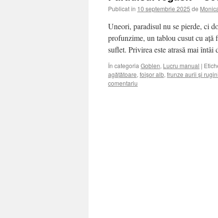
Publicat în
10 septembrie 2025
de
Monic
Uneori, paradisul nu se pierde, ci do
profunzime, un tablou cusut cu ață f
suflet. Privirea este atrasă mai întâ
În categoria
Goblen
,
Lucru manual
|
Etich
agățătoare
,
foișor alb
,
frunze aurii și rugin
comentariu