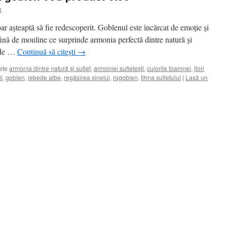
a
ar așteaptă să fie redescoperit. Goblenul este încărcat de emoție și
ină de mouline ce surprinde armonia perfectă dintre natură și
i de …
Continuă să citești
→
ete
armonia dintre natură și suflet
,
armoniei sufletești
,
culorile toamnei
,
flori
ii
,
goblen
,
lebede albe
,
regăsirea sinelui
,
rogoblen
,
tihna sufletului
|
Lasă un