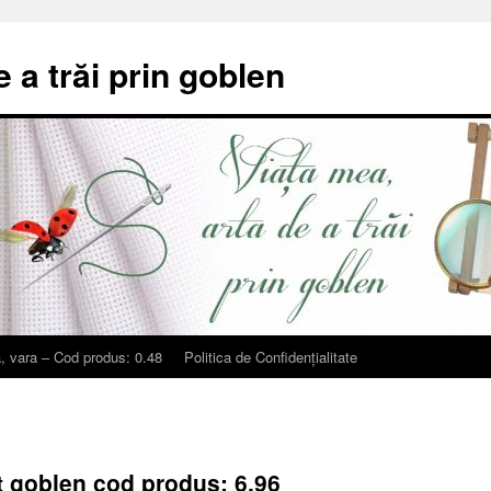
e a trăi prin goblen
, vara – Cod produs: 0.48
Politica de Confidențialitate
t goblen cod produs: 6.96