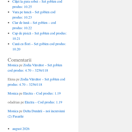
Căţei la gura sobei – Set goblen cod
produs: 10.25
Vara pe luncă – Set goblen cod
produs: 10.23
Clar de lună – Set goblen – cod
produs: 10.22
Cap de pisică – Set goblen cod produs:
10.21
Cană cu flori – Set goblen cod produs:
10.20
Comentarii
Monica
pe
Zodia Vărsător – Set goblen
cod produs: 4.70 – 3256/118
Elena
pe
Zodia Vărsător – Set goblen cod
produs: 4.70 – 3256/118
Monica
pe
Electra – Cod produs: 1.19
odadrian
pe
Electra – Cod produs: 1.19
Monica
pe
Delta Dunării – noi incursiuni
(2) Pasarile
august 2026