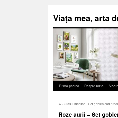
Viața mea, arta d
Prima pagină
Despre mine
Moară
Sari
la
←
Surâsul macilor – Set goblen cod prod
conținut
Roze aurii – Set gobl