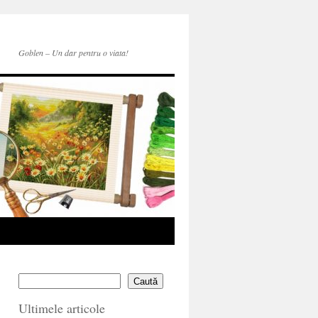
Goblen – Un dar pentru o viata!
Caută
Ultimele articole