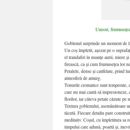
Uneori, frumusețea 
Goblenul surprinde un moment de lin
Un coș împletit, așezat pe o suprafaț
el trandafiri în nuanțe aurii, miere ș
firească, ca și cum frumusețea lor n
Petalele, dense și catifelate, prind l
atmosferă de amurg.
Tonurile cromatice sunt temperate, 
care nu mai caută să impresioneze, ci
florilor, iar câteva petale căzute pe 
Textura goblenului, asemănătoare une
tăcută. Fiecare detaliu pare construi
meditativ. Coșul, cu împletitura sa r
timpului care adună, poartă și, inevit