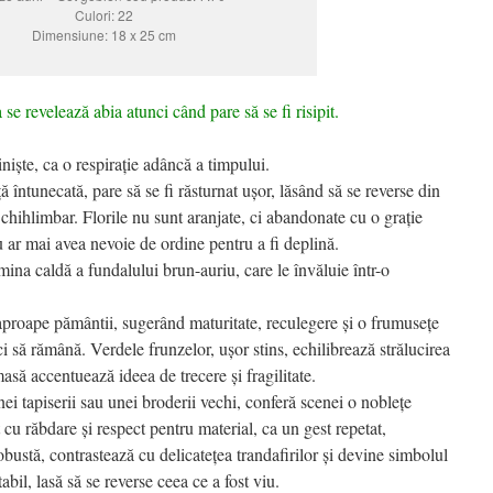
Culori: 22
Dimensiune: 18 x 25 cm
se revelează abia atunci când pare să se fi risipit.
iște, ca o respirație adâncă a timpului.
ă întunecată, pare să se fi răsturnat ușor, lăsând să se reverse din
i chihlimbar. Florile nu sunt aranjate, ci abandonate cu o grație
u ar mai avea nevoie de ordine pentru a fi deplină.
umina caldă a fundalului brun-auriu, care le învăluie într-o
aproape pământii, sugerând maturitate, reculegere și o frumusețe
 să rămână. Verdele frunzelor, ușor stins, echilibrează strălucirea
masă accentuează ideea de trecere și fragilitate.
i tapiserii sau unei broderii vechi, conferă scenei o noblețe
t cu răbdare și respect pentru material, ca un gest repetat,
obustă, contrastează cu delicatețea trandafirilor și devine simbolul
abil, lasă să se reverse ceea ce a fost viu.