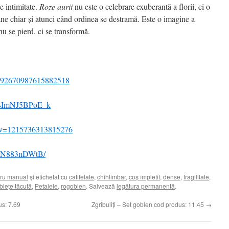
e intimitate.
Roze aurii
nu este o celebrare exuberantă a florii, ci o
âne chiar și atunci când ordinea se destramă. Este o imagine a
 nu se pierd, ci se transformă.
7592670987615882518
?v=ImNJ5BPoE_k
/?v=1215736313815276
/DTN883nDWtB/
ru manual
și etichetat cu
catifelate
,
chihlimbar
,
coș împletit
,
dense
,
fragilitate
,
blețe tăcută
,
Petalele
,
rogoblen
. Salvează
legătura permanentă
.
us: 7.69
Zgribuliți – Set goblen cod produs: 11.45
→