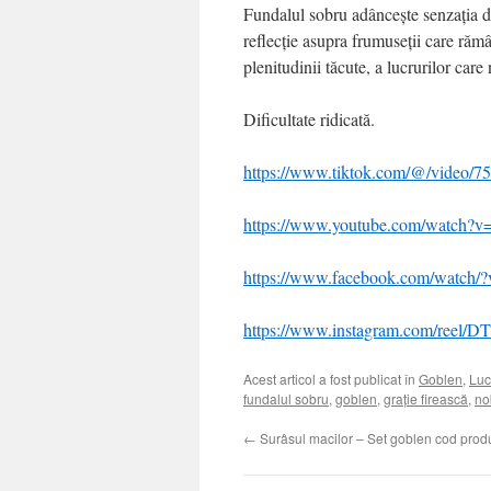
Fundalul sobru adâncește senzația d
reflecție asupra frumuseții care răm
plenitudinii tăcute, a lucrurilor care
Dificultate ridicată.
https://www.tiktok.com/@/video/
https://www.youtube.com/watch
https://www.facebook.com/watch
https://www.instagram.com/reel
Acest articol a fost publicat în
Goblen
,
Luc
fundalul sobru
,
goblen
,
grație firească
,
no
←
Surâsul macilor – Set goblen cod prod