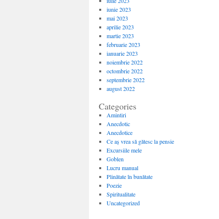
iulie 2023
iunie 2023
mai 2023
aprilie 2023
martie 2023
februarie 2023
ianuarie 2023
noiembrie 2022
octombrie 2022
septembrie 2022
august 2022
Categories
Amintiri
Anecdotic
Anecdotice
Ce aș vrea să gătesc la pensie
Excursiile mele
Goblen
Lucru manual
Plinătate în bunătate
Poezie
Spiritualitate
Uncategorized