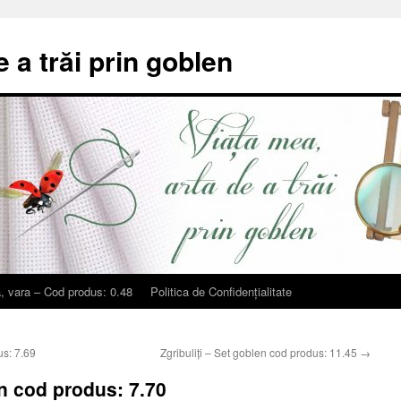
e a trăi prin goblen
, vara – Cod produs: 0.48
Politica de Confidențialitate
us: 7.69
Zgribuliți – Set goblen cod produs: 11.45
→
en cod produs: 7.70