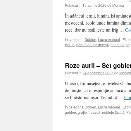
Publicat în
15 aprilie 2026
de
Monica
În adâncul iernii, lumina își aminte
mesteceni, acolo unde lumina dimine
rece, dar nu ostil; este un frig …
Con
În categoria
Goblen
,
Lucru manual
|
Etich
tăcută
,
păduri de mesteceni
,
prietenie
,
ro
Roze aurii – Set gobl
Publicat în
24 decembrie 2025
de
Monica
Uneori, frumusețea se revelează abi
de liniște, ca o respirație adâncă a 
se fi răsturnat ușor, lăsând să …
Con
În categoria
Goblen
,
Lucru manual
|
Etich
goblen
,
grație firească
,
noblețe tăcută
,
Pe