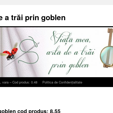
e a trăi prin goblen
, vara – Cod produs: 0.48
Politica de Confidențialitate
 goblen cod produs: 8.55