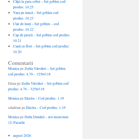
Căţei la gura sobei – Set goblen cod
produs: 10.25
Vara pe luncă – Set goblen cod
produs: 10.23
Clar de lună – Set goblen – cod
produs: 10.22
Cap de pisică – Set goblen cod produs:
10.21
Cană cu flori – Set goblen cod produs:
10.20
Comentarii
Monica
pe
Zodia Vărsător – Set goblen
cod produs: 4.70 – 3256/118
Elena
pe
Zodia Vărsător – Set goblen cod
produs: 4.70 – 3256/118
Monica
pe
Electra – Cod produs: 1.19
odadrian
pe
Electra – Cod produs: 1.19
Monica
pe
Delta Dunării – noi incursiuni
(2) Pasarile
august 2026