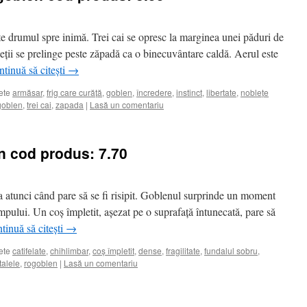
ște drumul spre inimă. Trei cai se opresc la marginea unei păduri de
ții se prelinge peste zăpadă ca o binecuvântare caldă. Aerul este
tinuă să citești
→
ete
armăsar
,
frig care curăță
,
goblen
,
încredere
,
instinct
,
libertate
,
noblețe
goblen
,
trei cai
,
zapada
|
Lasă un comentariu
en cod produs: 7.70
a atunci când pare să se fi risipit. Goblenul surprinde un moment
timpului. Un coș împletit, așezat pe o suprafață întunecată, pare să
tinuă să citești
→
ete
catifelate
,
chihlimbar
,
coș împletit
,
dense
,
fragilitate
,
fundalul sobru
,
talele
,
rogoblen
|
Lasă un comentariu