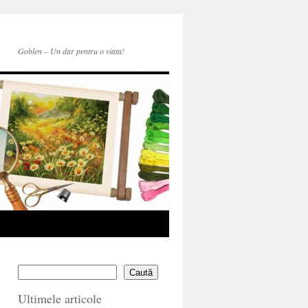
Goblen – Un dar pentru o viata!
Caută
Ultimele articole