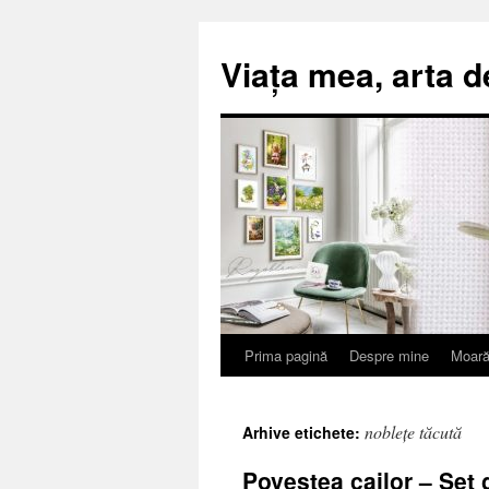
Viața mea, arta d
Prima pagină
Despre mine
Moară
Sari
la
noblețe tăcută
Arhive etichete:
conținut
Povestea cailor – Set