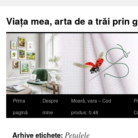
Viața mea, arta de a trăi prin 
Sari
Prima
Despre
Moară, vara – Cod
Po
la
pagină
mine
produs: 0.48
Co
conținut
Petalele
Arhive etichete: