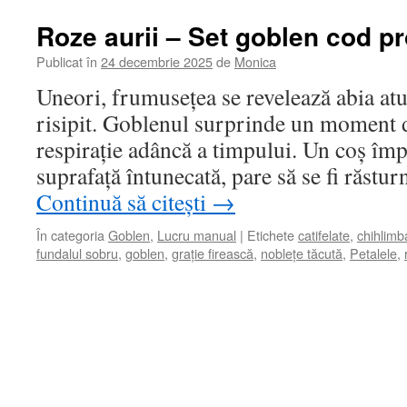
Roze aurii – Set goblen cod p
Publicat în
24 decembrie 2025
de
Monica
Uneori, frumusețea se revelează abia atu
risipit. Goblenul surprinde un moment de
respirație adâncă a timpului. Un coș împl
suprafață întunecată, pare să se fi răstu
Continuă să citești
→
În categoria
Goblen
,
Lucru manual
|
Etichete
catifelate
,
chihlimb
fundalul sobru
,
goblen
,
grație firească
,
noblețe tăcută
,
Petalele
,