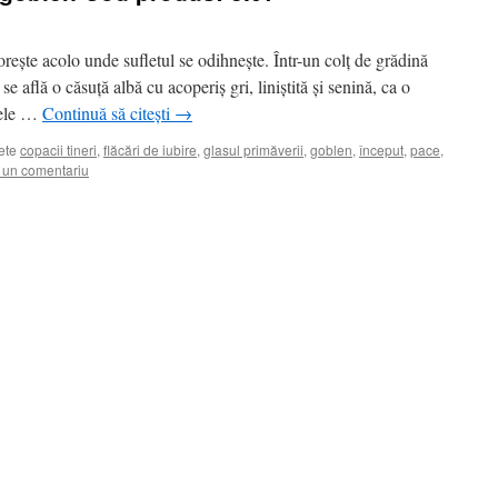
orește acolo unde sufletul se odihnește. Într-un colț de grădină
e află o căsuță albă cu acoperiș gri, liniștită și senină, ca o
trele …
Continuă să citești
→
ete
copacii tineri
,
flăcări de iubire
,
glasul primăverii
,
goblen
,
început
,
pace
,
 un comentariu