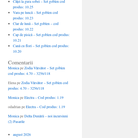
Căţei la gura sobei – Set goblen cod
produs: 10.25
Vara pe luncă – Set goblen cod
produs: 10.23
Clar de lună – Set goblen – cod
produs: 10.22
Cap de pisică – Set goblen cod produs:
10.21
Cană cu flori – Set goblen cod produs:
10.20
Comentarii
Monica
pe
Zodia Vărsător – Set goblen
cod produs: 4.70 – 3256/118
Elena
pe
Zodia Vărsător – Set goblen cod
produs: 4.70 – 3256/118
Monica
pe
Electra – Cod produs: 1.19
odadrian
pe
Electra – Cod produs: 1.19
Monica
pe
Delta Dunării – noi incursiuni
(2) Pasarile
august 2026