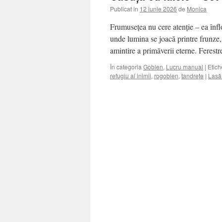
Publicat în
12 iunie 2026
de
Monica
Frumusețea nu cere atenție – ea înfl
unde lumina se joacă printre frunze, s
amintire a primăverii eterne. Feres
În categoria
Goblen
,
Lucru manual
|
Etich
refugiu al inimii
,
rogoblen
,
tandrețe
|
Lasă