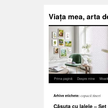
Viața mea, arta d
Prima pagină
Despre mine
Moară
Sari
la
copacii tineri
Arhive etichete:
conținut
Căsuța cu lalele – Se