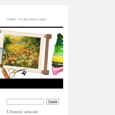
Goblen – Un dar pentru o viata!
Caută
Ultimele articole