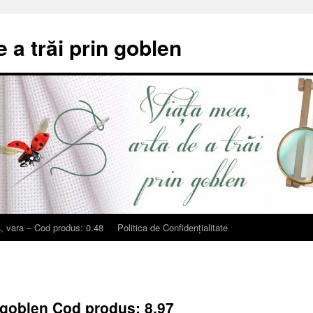
e a trăi prin goblen
, vara – Cod produs: 0.48
Politica de Confidențialitate
t goblen Cod produs: 8.97