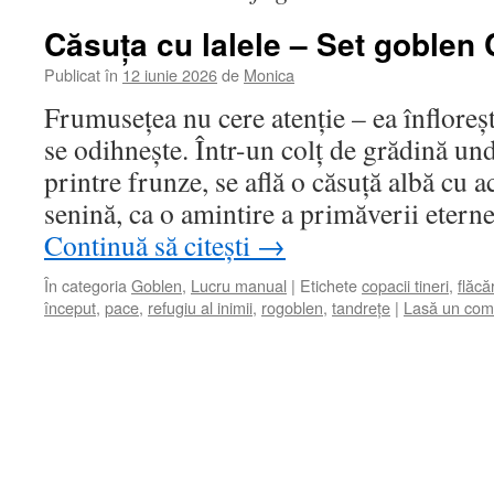
Căsuța cu lalele – Set goblen
Publicat în
12 iunie 2026
de
Monica
Frumusețea nu cere atenție – ea înfloreș
se odihnește. Într-un colț de grădină un
printre frunze, se află o căsuță albă cu ac
senină, ca o amintire a primăverii etern
Continuă să citești
→
În categoria
Goblen
,
Lucru manual
|
Etichete
copacii tineri
,
flăcă
început
,
pace
,
refugiu al inimii
,
rogoblen
,
tandrețe
|
Lasă un com