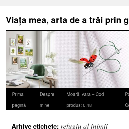
Viața mea, arta de a trăi prin 
Sari
Prima
Despre
Moară, vara – Cod
Po
la
pagină
mine
produs: 0.48
Co
conținut
refugiu al inimii
Arhive etichete: