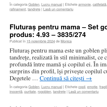
În categoria
Goblen
,
Lucru manual
|
Etichete
armonie
,
catifelată
rafinament
,
tandrețe
|
Lasă un comentariu
Fluturaș pentru mama – Set g
produs: 4.93 – 3835/274
Publicat în
15 noiembrie 2024
de
Monica
Fluturaș pentru mama este un goblen pli
tandrețe, realizată în stil minimalist, ce
profundă între mamă și copilul ei. În i
surprins din profil, își privește copilul c
Degetele …
Continuă să citești
→
În categoria
Goblen
,
Lucru manual
|
Etichete
copil
,
emoție
,
fragil
inocență
,
puritate
,
rogoblen
,
tandrețe
|
Lasă un comentariu