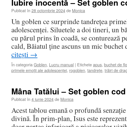
Iubire inocentă – Set goblen c
Publicat în
28 octombrie 2024
de
Monica
Un goblen ce surprinde tandrețea primel
adolescenței. Siluetele a doi tineri, un bă
cu părul prins în coadă, se conturează p
cald, Băiatul ține ascuns un mic buche
citești
→
În categoria
Goblen
,
Lucru manual
|
Etichete
apus
,
buchet de flo
primele emoții ale adolescenței
,
rogoblen
,
tandrețe
,
trăiri de dra
Mâna Tatălui – Set goblen cod
Publicat în
4 iunie 2024
de
Monica
Acest tablou emană o profundă senzație d
divină. În prim-plan, Isus este reprezent
doar partea inferioară a picioarelor vizi