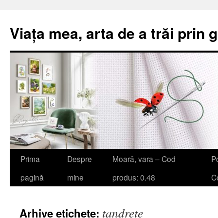
Viața mea, arta de a trăi prin 
Sari
Prima
Despre
Moară, vara – Cod
Po
la
pagină
mine
produs: 0.48
Co
conținut
tandrețe
Arhive etichete: