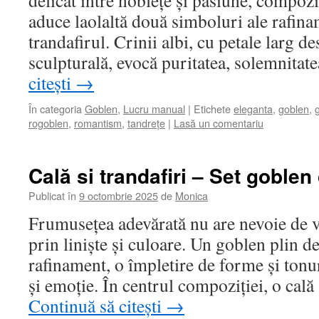
delicat între noblețe și pasiune, compozi
aduce laolaltă două simboluri ale rafina
trandafirul. Crinii albi, cu petale larg de
sculpturală, evocă puritatea, solemnitat
citești
→
În categoria
Goblen
,
Lucru manual
|
Etichete
eleganta
,
goblen
,
rogoblen
,
romantism
,
tandrețe
|
Lasă un comentariu
Cală si trandafiri – Set goble
Publicat în
9 octombrie 2025
de
Monica
Frumusețea adevărată nu are nevoie de v
prin liniște și culoare. Un goblen plin d
rafinament, o împletire de forme și tonur
și emoție. În centrul compoziției, o cală
Continuă să citești
→