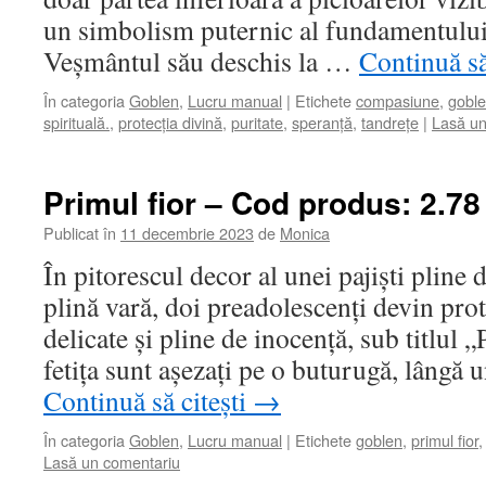
un simbolism puternic al fundamentului și
Veșmântul său deschis la …
Continuă să
În categoria
Goblen
,
Lucru manual
|
Etichete
compasiune
,
gobl
spirituală.
,
protecția divină
,
puritate
,
speranță
,
tandrețe
|
Lasă un
Primul fior – Cod produs: 2.78
Publicat în
11 decembrie 2023
de
Monica
În pitorescul decor al unei pajiști pline d
plină vară, doi preadolescenți devin pro
delicate și pline de inocență, sub titlul „
fetița sunt așezați pe o buturugă, lângă
Continuă să citești
→
În categoria
Goblen
,
Lucru manual
|
Etichete
goblen
,
primul fior
Lasă un comentariu