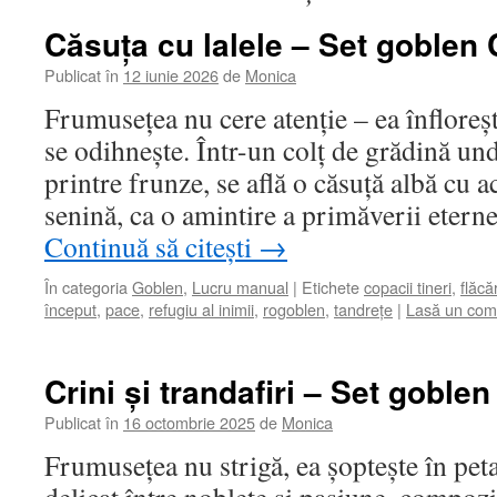
Căsuța cu lalele – Set goblen
Publicat în
12 iunie 2026
de
Monica
Frumusețea nu cere atenție – ea înfloreș
se odihnește. Într-un colț de grădină un
printre frunze, se află o căsuță albă cu ac
senină, ca o amintire a primăverii etern
Continuă să citești
→
În categoria
Goblen
,
Lucru manual
|
Etichete
copacii tineri
,
flăcă
început
,
pace
,
refugiu al inimii
,
rogoblen
,
tandrețe
|
Lasă un com
Crini și trandafiri – Set goble
Publicat în
16 octombrie 2025
de
Monica
Frumusețea nu strigă, ea șoptește în peta