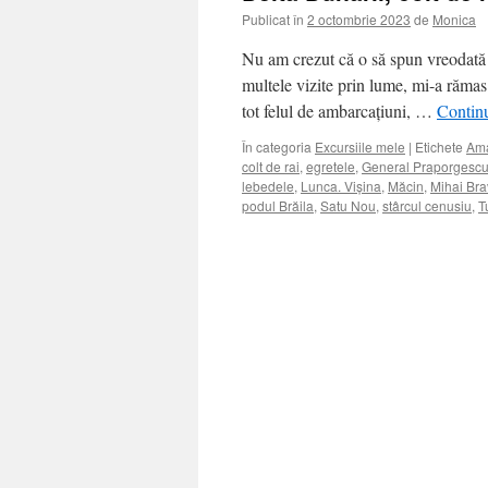
Publicat în
2 octombrie 2023
de
Monica
Nu am crezut că o să spun vreodată 
multele vizite prin lume, mi-a rămas
tot felul de ambarcațiuni, …
Continu
În categoria
Excursiile mele
|
Etichete
Am
colt de rai
,
egretele
,
General Praporgesc
lebedele
,
Lunca. Vișina
,
Măcin
,
Mihai Br
podul Brăila
,
Satu Nou
,
stârcul cenusiu
,
T