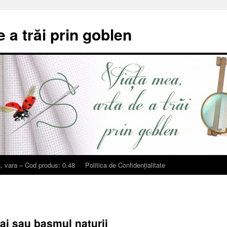
e a trăi prin goblen
, vara – Cod produs: 0.48
Politica de Confidențialitate
rai sau basmul naturii