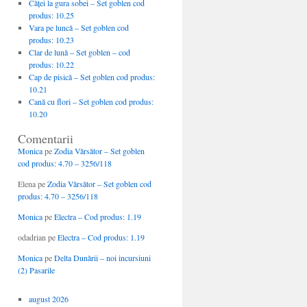
Căţei la gura sobei – Set goblen cod
produs: 10.25
Vara pe luncă – Set goblen cod
produs: 10.23
Clar de lună – Set goblen – cod
produs: 10.22
Cap de pisică – Set goblen cod produs:
10.21
Cană cu flori – Set goblen cod produs:
10.20
Comentarii
Monica
pe
Zodia Vărsător – Set goblen
cod produs: 4.70 – 3256/118
Elena
pe
Zodia Vărsător – Set goblen cod
produs: 4.70 – 3256/118
Monica
pe
Electra – Cod produs: 1.19
odadrian
pe
Electra – Cod produs: 1.19
Monica
pe
Delta Dunării – noi incursiuni
(2) Pasarile
august 2026