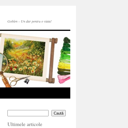
Goblen – Un dar pentru o viata!
Caută
Ultimele articole