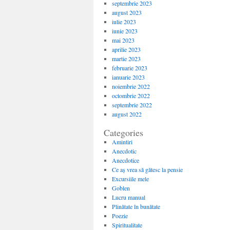
septembrie 2023
august 2023
iulie 2023
iunie 2023
mai 2023
aprilie 2023
martie 2023
februarie 2023
ianuarie 2023
noiembrie 2022
octombrie 2022
septembrie 2022
august 2022
Categories
Amintiri
Anecdotic
Anecdotice
Ce aș vrea să gătesc la pensie
Excursiile mele
Goblen
Lucru manual
Plinătate în bunătate
Poezie
Spiritualitate