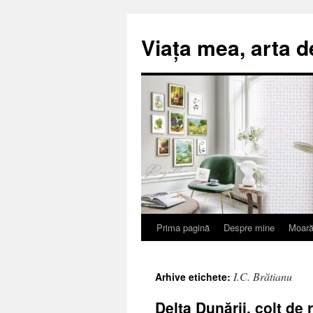
Viața mea, arta d
Prima pagină
Despre mine
Moară
Sari
la
I.C. Brătianu
Arhive etichete:
conținut
Delta Dunării, colt de 