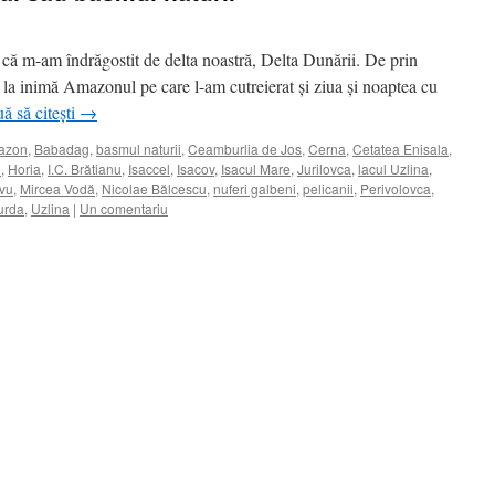
că m-am îndrăgostit de delta noastră, Delta Dunării. De prin
 la inimă Amazonul pe care l-am cutreierat și ziua și noaptea cu
ă să citești
→
azon
,
Babadag
,
basmul naturii
,
Ceamburlia de Jos
,
Cerna
,
Cetatea Enisala
,
u
,
Horia
,
I.C. Brătianu
,
Isaccel
,
Isacov
,
Isacul Mare
,
Jurilovca
,
lacul Uzlina
,
avu
,
Mircea Vodă
,
Nicolae Bălcescu
,
nuferi galbeni
,
pelicanii
,
Perivolovca
,
urda
,
Uzlina
|
Un comentariu