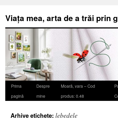
Viața mea, arta de a trăi prin 
Sari
Prima
Despre
Moară, vara – Cod
Po
la
pagină
mine
produs: 0.48
Co
conținut
lebedele
Arhive etichete: