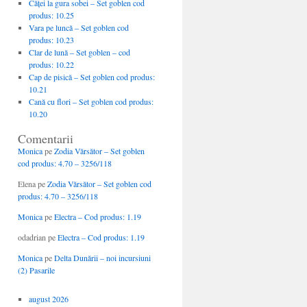
Căţei la gura sobei – Set goblen cod
produs: 10.25
Vara pe luncă – Set goblen cod
produs: 10.23
Clar de lună – Set goblen – cod
produs: 10.22
Cap de pisică – Set goblen cod produs:
10.21
Cană cu flori – Set goblen cod produs:
10.20
Comentarii
Monica
pe
Zodia Vărsător – Set goblen
cod produs: 4.70 – 3256/118
Elena
pe
Zodia Vărsător – Set goblen cod
produs: 4.70 – 3256/118
Monica
pe
Electra – Cod produs: 1.19
odadrian
pe
Electra – Cod produs: 1.19
Monica
pe
Delta Dunării – noi incursiuni
(2) Pasarile
august 2026