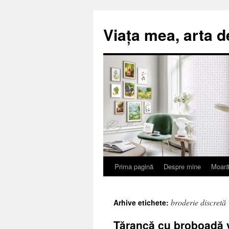
Viața mea, arta d
Prima pagină
Despre mine
Moară
Sari
la
broderie discretă
Arhive etichete:
conținut
Țărancă cu broboadă v