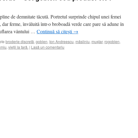
i pline de demnitate tăcută. Portretul surprinde chipul unei femei
e, dar ferme, învăluită într-o broboadă verde care pare să adune în
ăsuflarea vântului …
Continuă să citești
→
ete
broderie discretă
,
goblen
,
Ion Andreescu
,
măsliniu
,
muștar
,
rogoblen
,
ămiu
,
vieții la țară.
|
Lasă un comentariu