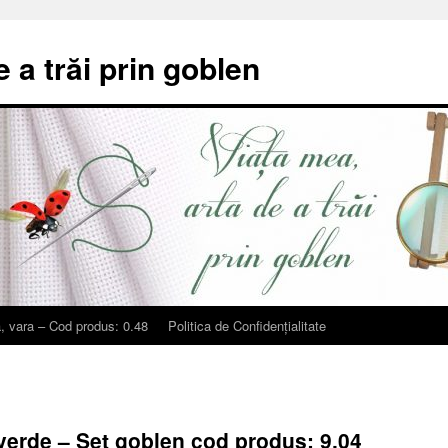
e a trăi prin goblen
, vara – Cod produs: 0.48
Politica de Confidențialitate
erde – Set goblen cod produs: 9.04