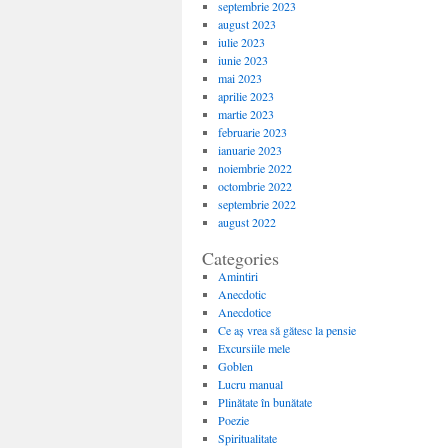
septembrie 2023
august 2023
iulie 2023
iunie 2023
mai 2023
aprilie 2023
martie 2023
februarie 2023
ianuarie 2023
noiembrie 2022
octombrie 2022
septembrie 2022
august 2022
Categories
Amintiri
Anecdotic
Anecdotice
Ce aș vrea să gătesc la pensie
Excursiile mele
Goblen
Lucru manual
Plinătate în bunătate
Poezie
Spiritualitate