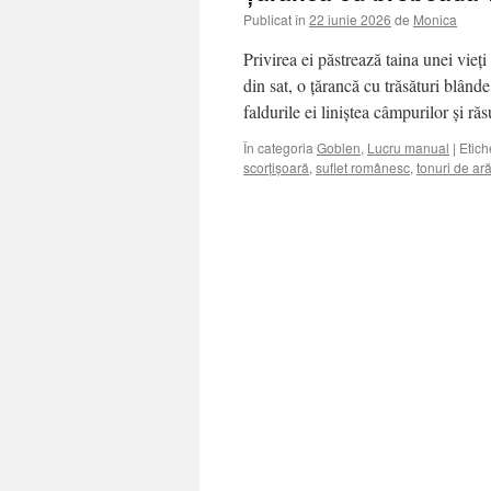
Publicat în
22 iunie 2026
de
Monica
Privirea ei păstrează taina unei vieț
din sat, o țărancă cu trăsături blând
faldurile ei liniștea câmpurilor și r
În categoria
Goblen
,
Lucru manual
|
Etich
scorțișoară
,
suflet românesc
,
tonuri de ar