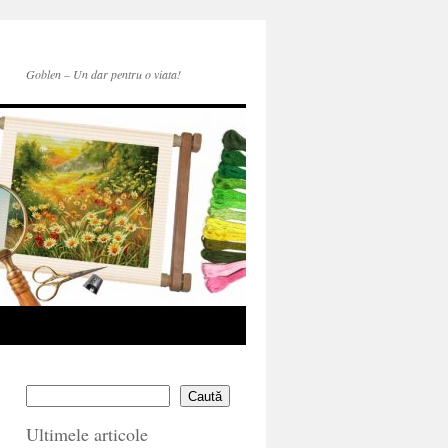
Goblen – Un dar pentru o viata!
Caută
Ultimele articole