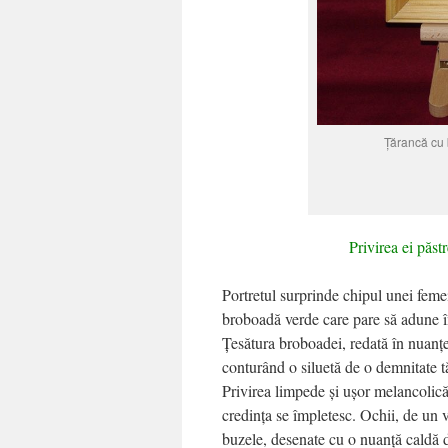
Țărancă cu 
Privirea ei păst
Portretul surprinde chipul unei femei 
broboadă verde care pare să adune în 
Țesătura broboadei, redată în nuanțe 
conturând o siluetă de o demnitate t
Privirea limpede și ușor melancolic
credința se împletesc. Ochii, de un v
buzele, desenate cu o nuanță caldă d