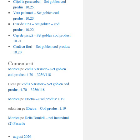
Căţei la gura sobei – Set goblen cod
produs: 10.25
Vara pe luncă – Set goblen cod
produs: 10.23
Clar de lună – Set goblen – cod
produs: 10.22
Cap de pisică – Set goblen cod produs:
10.21
Cană cu flori – Set goblen cod produs:
10.20
Comentarii
Monica
pe
Zodia Vărsător – Set goblen
cod produs: 4.70 – 3256/118
Elena
pe
Zodia Vărsător – Set goblen cod
produs: 4.70 – 3256/118
Monica
pe
Electra – Cod produs: 1.19
odadrian
pe
Electra – Cod produs: 1.19
Monica
pe
Delta Dunării – noi incursiuni
(2) Pasarile
august 2026