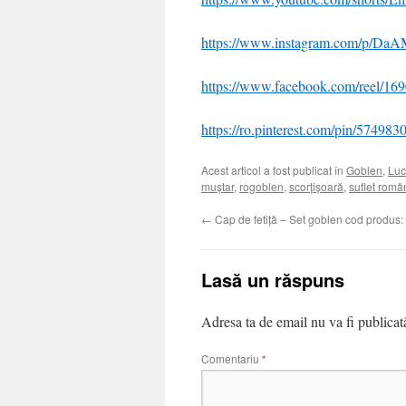
https://www.instagram.com/p/Da
https://www.facebook.com/reel/1
https://ro.pinterest.com/pin/57498
Acest articol a fost publicat în
Goblen
,
Luc
muștar
,
rogoblen
,
scorțișoară
,
suflet rom
←
Cap de fetiță – Set goblen cod produs:
Lasă un răspuns
Adresa ta de email nu va fi publicat
Comentariu
*