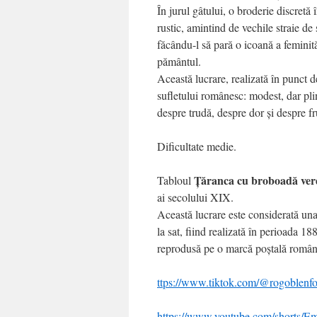
În jurul gâtului, o broderie discretă
rustic, amintind de vechile straie de
făcându-l să pară o icoană a feminită
pământul.
Această lucrare, realizată în punct d
sufletului românesc: modest, dar pli
despre trudă, despre dor și despre fr
Dificultate medie.
Țăranca cu broboadă ver
Tabloul
ai secolului XIX.
Această lucrare este considerată una 
la sat, fiind realizată în perioada 1
reprodusă pe o marcă poștală român
ttps://www.tiktok.com/@rogoblen
https://www.youtube.com/shorts/