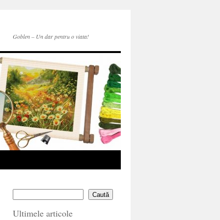
Goblen – Un dar pentru o viata!
Caută
Ultimele articole