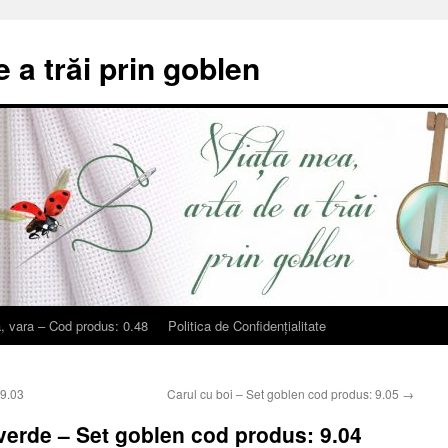
e a trăi prin goblen
, vara – Cod produs: 0.48
Politica de Confidențialitate
 9.03
Carul cu boi – Set goblen cod produs: 9.05
→
erde – Set goblen cod produs: 9.04