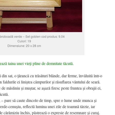
broboadă verde – Set goblen cod produs: 9.04
Culori: 19
Dimensiune: 20 x 28 cm
rează taina unei vieți pline de demnitate tăcută.
din sat, o țărancă cu trăsături blânde, dar ferme, învăluită într-o
faldurile ei liniștea câmpurilor și răsuflarea vântului de seară.
de măsliniu și muștar, se așază firesc peste fruntea și obrajii ei,
ăcută.
ă – pare să caute dincolo de timp, spre o lume unde munca și
erde-cenușiu, reflectă lumina unei zile de toamnă târzie, iar
e cărămiziu închis, păstrează o expresie de resemnare și curaj.