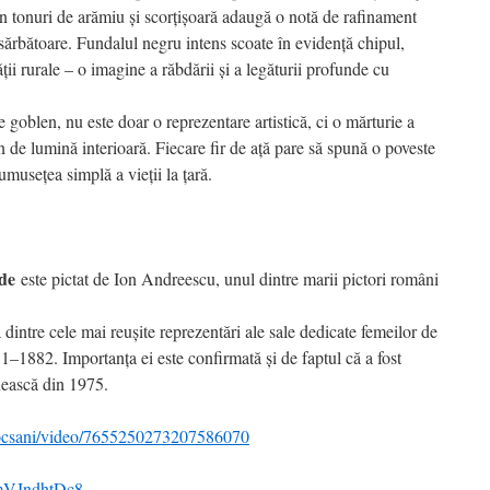
 în tonuri de arămiu și scorțișoară adaugă o notă de rafinament
 sărbătoare. Fundalul negru intens scoate în evidență chipul,
ții rurale – o imagine a răbdării și a legăturii profunde cu
e goblen, nu este doar o reprezentare artistică, ci o mărturie a
n de lumină interioară. Fiecare fir de ață pare să spună o poveste
umusețea simplă a vieții la țară.
de
este pictat de Ion Andreescu, unul dintre marii pictori români
dintre cele mai reușite reprezentări ale sale dedicate femeilor de
881–1882. Importanța ei este confirmată și de faptul că a fost
ească din 1975.
focsani/video/7655250273207586070
EmVJndhtDc8