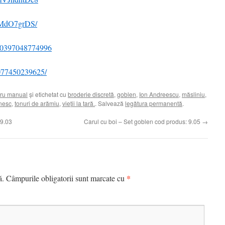
AMdO7grDS/
690397048774996
3077450239625/
ru manual
și etichetat cu
broderie discretă
,
goblen
,
Ion Andreescu
,
măsliniu
,
ânesc
,
tonuri de arămiu
,
vieții la țară.
. Salvează
legătura permanentă
.
 9.03
Carul cu boi – Set goblen cod produs: 9.05
→
*
ă.
Câmpurile obligatorii sunt marcate cu