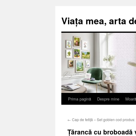
Viața mea, arta d
Prima pagină
Despre mine
Moară
Sari
la
←
Cap de fetiță – Set goblen cod produs:
conținut
Țărancă cu broboadă v