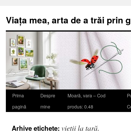
Viața mea, arta de a trăi prin 
Sari
Prima
Despre
Moară, vara – Cod
Po
la
pagină
mine
produs: 0.48
Co
conținut
vieții la țară.
Arhive etichete: