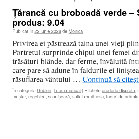
Țărancă cu broboadă verde – 
produs: 9.04
Publicat în
22 iunie 2026
de
Monica
Privirea ei păstrează taina unei vieți pli
Portretul surprinde chipul unei femei din
trăsături blânde, dar ferme, învăluită în
care pare să adune în faldurile ei liniște
răsuflarea vântului …
Continuă să citeș
În categoria
Goblen
,
Lucru manual
|
Etichete
broderie discretă
,
muștar
,
rogoblen
,
scorțișoară
,
suflet românesc
,
tonuri de arămiu