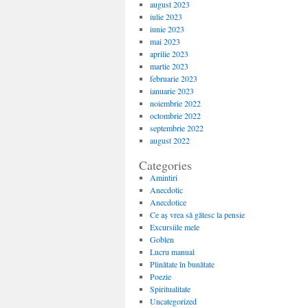
august 2023
iulie 2023
iunie 2023
mai 2023
aprilie 2023
martie 2023
februarie 2023
ianuarie 2023
noiembrie 2022
octombrie 2022
septembrie 2022
august 2022
Categories
Amintiri
Anecdotic
Anecdotice
Ce aș vrea să gătesc la pensie
Excursiile mele
Goblen
Lucru manual
Plinătate în bunătate
Poezie
Spiritualitate
Uncategorized