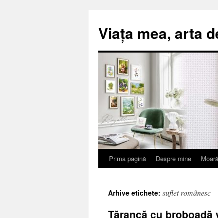
Viața mea, arta d
Prima pagină
Despre mine
Moară
Sari
la
suflet românesc
Arhive etichete:
conținut
Țărancă cu broboadă v