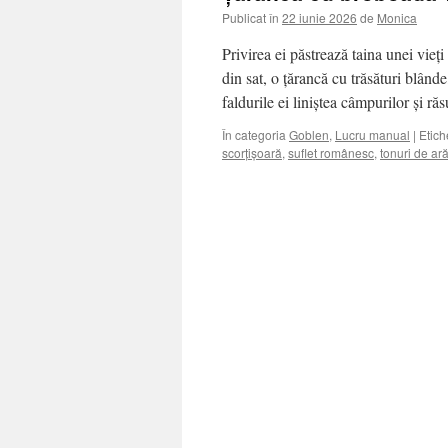
Publicat în
22 iunie 2026
de
Monica
Privirea ei păstrează taina unei vieț
din sat, o țărancă cu trăsături blând
faldurile ei liniștea câmpurilor și r
În categoria
Goblen
,
Lucru manual
|
Etich
scorțișoară
,
suflet românesc
,
tonuri de ar