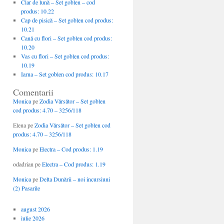
Clar de lună – Set goblen – cod
produs: 10.22
Cap de pisică – Set goblen cod produs:
10.21
Cană cu flori – Set goblen cod produs:
10.20
Vas cu flori – Set goblen cod produs:
10.19
Iarna – Set goblen cod produs: 10.17
Comentarii
Monica
pe
Zodia Vărsător – Set goblen
cod produs: 4.70 – 3256/118
Elena
pe
Zodia Vărsător – Set goblen cod
produs: 4.70 – 3256/118
Monica
pe
Electra – Cod produs: 1.19
odadrian
pe
Electra – Cod produs: 1.19
Monica
pe
Delta Dunării – noi incursiuni
(2) Pasarile
august 2026
iulie 2026