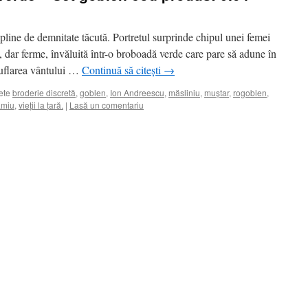
i pline de demnitate tăcută. Portretul surprinde chipul unei femei
e, dar ferme, învăluită într-o broboadă verde care pare să adune în
ăsuflarea vântului …
Continuă să citești
→
ete
broderie discretă
,
goblen
,
Ion Andreescu
,
măsliniu
,
muștar
,
rogoblen
,
ămiu
,
vieții la țară.
|
Lasă un comentariu