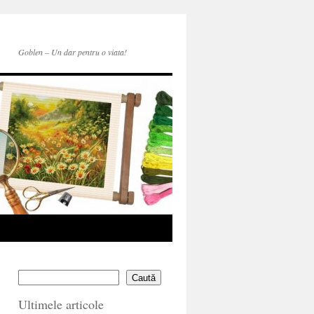
Goblen – Un dar pentru o viata!
Caută
Ultimele articole