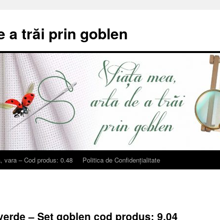
e a trăi prin goblen
, vara – Cod produs: 0.48
Politica de Confidențialitate
erde – Set goblen cod produs: 9.04